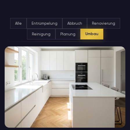
Alle
Entrümpelung
Abbruch
Renovierung
Reinigung
Planung
Umbau