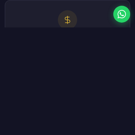
Faire Preise
Transparente Kostenaufstellung und faire,
marktgerechte Preise.
Interesse an unserem Reinigung-
Service?
Kontaktieren Sie uns für ein kostenloses und
unverbindliches Angebot.