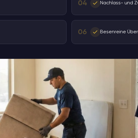
04
Nachlass- und 
06
Besenreine Übe