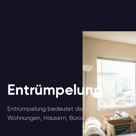
Entrümpelung
Entrümpelung bedeutet die fachgerechte und 
Wohnungen, Häusern, Büros, Kellern, Dachbö